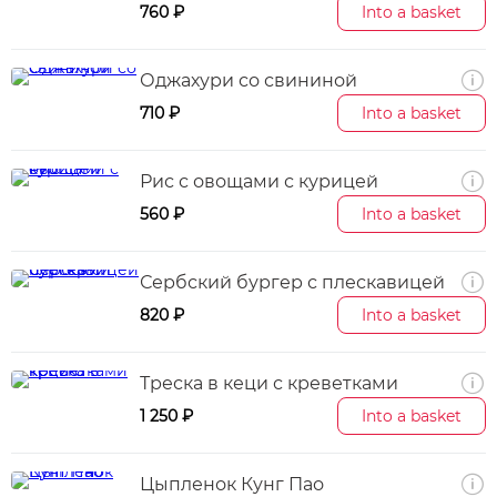
760 ₽
Into a basket
Оджахури со свининой
710 ₽
Into a basket
Рис с овощами с курицей
560 ₽
Into a basket
Сербский бургер с плескавицей
820 ₽
Into a basket
Треска в кеци с креветками
1 250 ₽
Into a basket
Цыпленок Кунг Пао