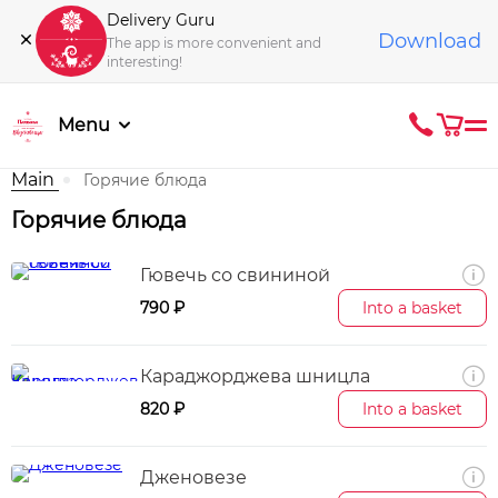
Delivery Guru
Download
The app is more convenient and
interesting!
Menu
Main
Горячие блюда
Горячие блюда
Гювечь со свининой
790 ₽
Into a basket
Караджорджева шницла
820 ₽
Into a basket
Дженовезе