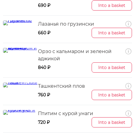
690 ₽
Into a basket
Лазанья по грузински
660 ₽
Into a basket
Орзо с кальмаром и зеленой
аджикой
840 ₽
Into a basket
Ташкентский плов
760 ₽
Into a basket
Птитим с курой унаги
720 ₽
Into a basket