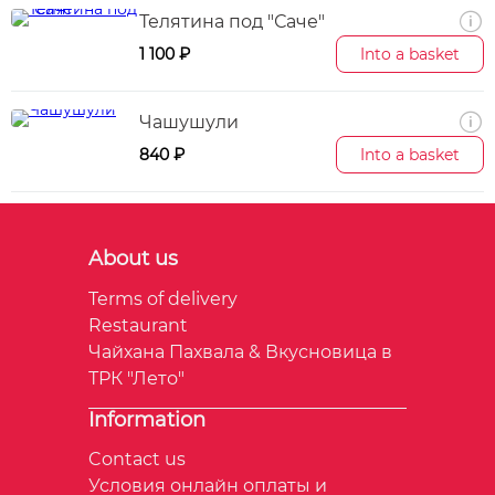
Телятина под "Саче"
1 100 ₽
Into a basket
Чашушули
840 ₽
Into a basket
About us
Terms of delivery
Restaurant
Чайхана Пахвала & Вкусновица в
ТРК "Лето"
Information
Contact us
Условия онлайн оплаты и