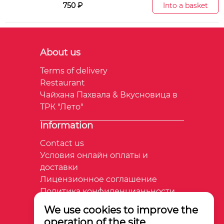
750 ₽
Into a basket
About us
Terms of delivery
Restaurant
Чайхана Пахвала & Вкусновица в
ТРК "Лето"
Information
Contact us
Условия онлайн оплаты и
доставки
Лицензионное соглашение
Политика конфиденцианьности
We use cookies to improve the
+7 981 739-88-93
operation of the site.