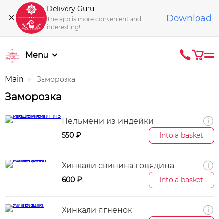
Delivery Guru
Download
The app is more convenient and
interesting!
Menu
Main
Заморозка
Заморозка
Пельмени из индейки
550 ₽
Into a basket
Хинкали свинина говядина
600 ₽
Into a basket
Хинкали ягненок