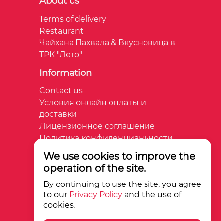
About us
Terms of delivery
Restaurant
Чайхана Пахвала & Вкусновица в
ТРК "Лето"
Information
Contact us
Условия онлайн оплаты и
доставки
Лицензионное соглашение
Политика конфиденцианьности
We use cookies to improve the
+7 981 739-88-93
operation of the site.
By continuing to use the site, you agree
to our
Privacy Policy
and the use of
pahvala&vkusnovica.ru
cookies.
© 2026 pahvala&vkusnovica.ru