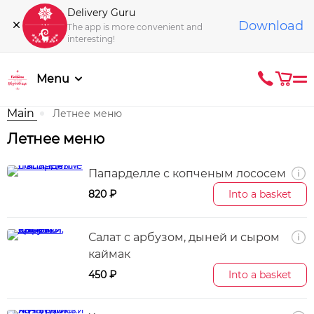
Delivery Guru
Download
The app is more convenient and
interesting!
Menu
Main
Летнее меню
Летнее меню
Папарделле с копченым лососем
820 ₽
Into a basket
Салат с арбузом, дыней и сыром
каймак
450 ₽
Into a basket