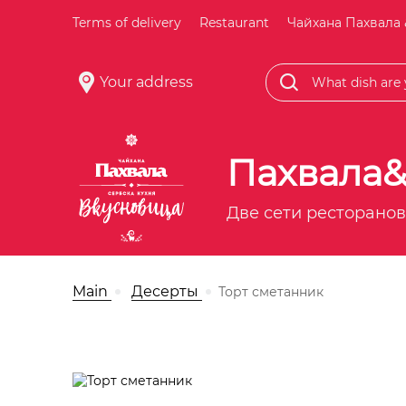
Terms of delivery
Restaurant
Чайхана Пахвала 
Your address
Пахвала
Две сети ресторанов
Main
Десерты
Торт сметанник