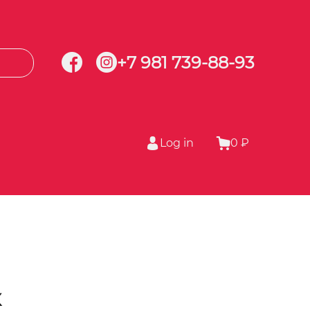
+7 981 739-88-93
Log in
0 ₽
к