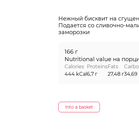
Нежный бисквит на сгущен
Подается со сливочно-мал
166 г
Nutritional value на порц
Calories
Proteins
Fats
Carbo
444 kCal
6,7 г
27,48 г
34,69 
Into a basket