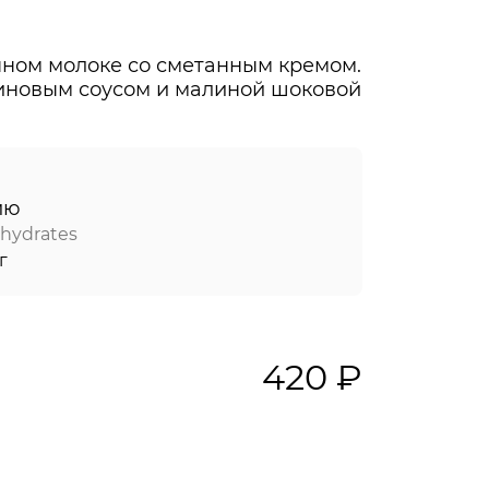
ном молоке со сметанным кремом.
иновым соусом и малиной шоковой
ию
hydrates
г
420 ₽