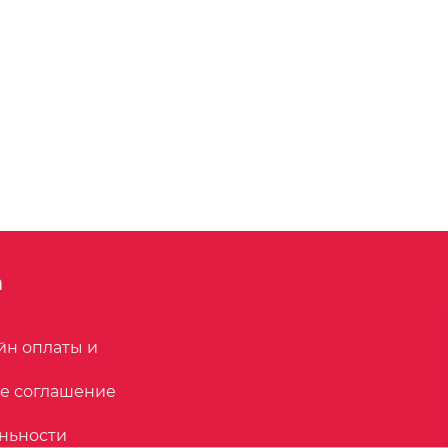
n
йн оплаты и
е соглашение
ньности