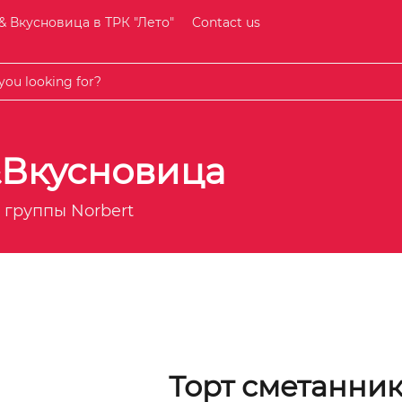
& Вкусновица в ТРК "Лето"
Contact us
&Вкусновица
 группы Norbert
Торт сметанни