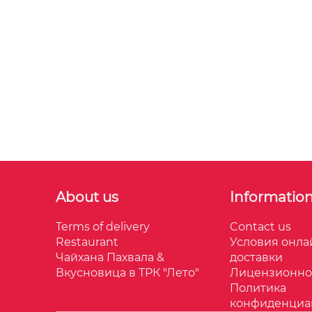
About us
Informatio
Terms of delivery
Contact us
Restaurant
Условия онла
Чайхана Пахвала &
доставки
Вкусновица в ТРК "Лето"
Лицензионно
Политика
конфиденциа