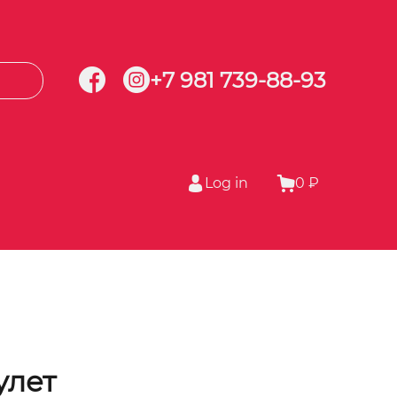
+7 981 739-88-93
Log in
0 ₽
улет