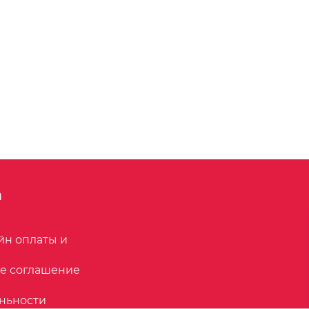
n
йн оплаты и
е соглашение
ньности