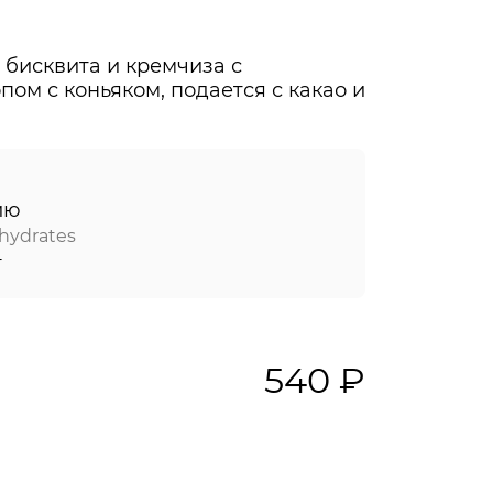
 бисквита и кремчиза с
ом с коньяком, подается с какао и
ию
hydrates
г
540 ₽