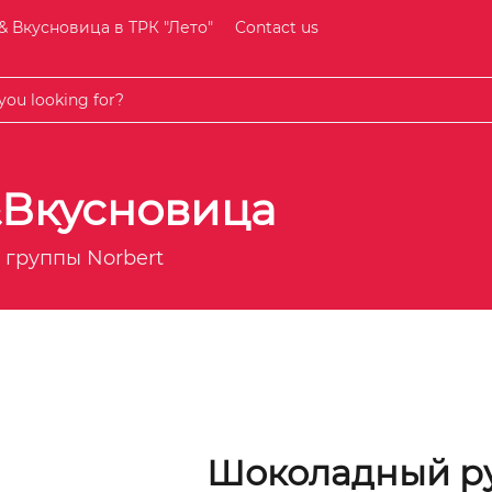
& Вкусновица в ТРК "Лето"
Contact us
&Вкусновица
 группы Norbert
Шоколадный р