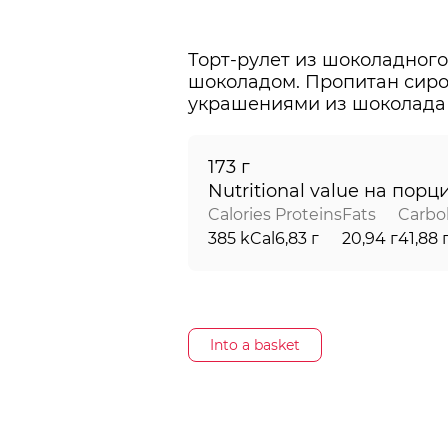
Торт-рулет из шоколадного
шоколадом. Пропитан сироп
173 г
Nutritional value на порц
Calories
Proteins
Fats
Carbo
385 kCal
6,83 г
20,94 г
41,88 
Into a basket