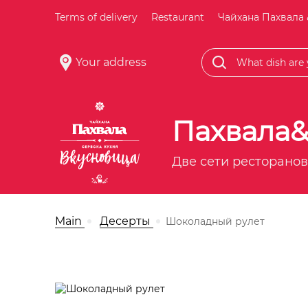
Terms of delivery
Restaurant
Чайхана Пахвала 
Your address
Пахвала
Две сети ресторанов
Main
Десерты
Шоколадный рулет