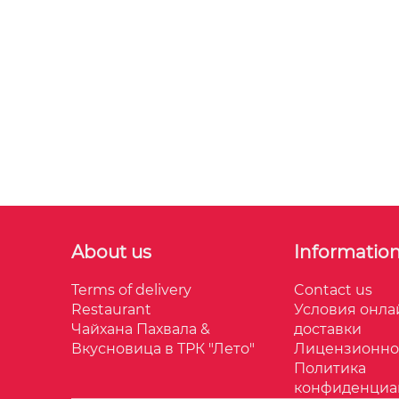
About us
Informatio
Terms of delivery
Contact us
Restaurant
Условия онла
Чайхана Пахвала &
доставки
Вкусновица в ТРК "Лето"
Лицензионно
Политика
конфиденциа