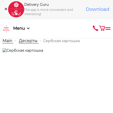
Delivery Guru
Download
The app is more convenient and
interesting!
Menu
Main
Десерты
Сербская картошка