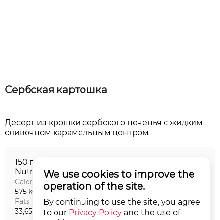
Сербская картошка
Десерт из крошки сербского печенья с жидким
150 г
Nutritional value на порцию
We use cookies to improve the
Calories
Proteins
operation of the site.
575 kCal
7,89 г
Fats
Carbohydrates
By continuing to use the site, you agree
33,65 г
60,21 г
to our
Privacy Policy
and the use of