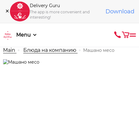
Delivery Guru
Download
The app is more convenient and
interesting!
Menu
Main
Блюда на компанию
Машано месо