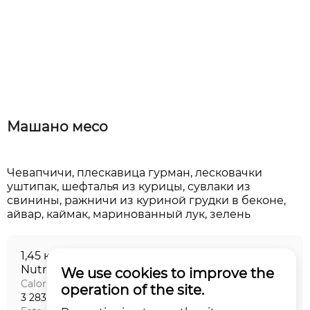
Машано месо
Чевапчичи, плескавица гурман, лесковачки
уштипак, шефталья из курицы, сувлаки из
свинины, ражничи из куриной грудки в беконе,
1,45 кг
Nutritional value на порцию
We use cookies to improve the
Calories
Proteins
operation of the site.
3 283 kCal
234,29 г